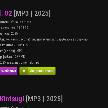
l. 02
[MP3 | 2025]
лниель
:
Various artists
я звучания
: 09:28:39
 релиза
: 2025
:
Спокойная и расслабляющая музыка
/
Зарубежные сборники
во композиций
: 115
ат (кодек)
:
MP3
ер файла
: 1287 MB
2025
,
jazz
,
instrumental
,
mp3
ть сборник
Заценить песни
0
Kintsugi
[MP3 | 2025]
лниель
:
Various artists