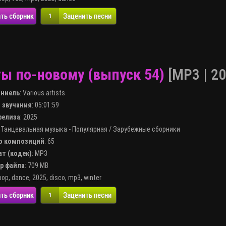
ть сборник
Заценить песни
1
ы по-новому (выпуск 54)
[MP3 | 20
лниель
:
Various artists
я звучания
: 05:01:59
 релиза
: 2025
:
Танцевальная музыка - Популярная
/
Зарубежные сборники
во композиций
: 65
ат (кодек)
:
MP3
ер файла
: 709 MB
pop
,
dance
,
2025
,
disco
,
mp3
,
winter
ть сборник
Заценить песни
1