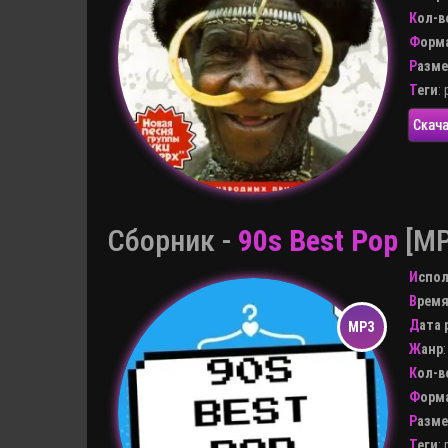
Кол-
Форм
Разм
Теги
:
Скача
Сборник -
90s Best Pop
[MP
Испо
Врем
Дата
Жанр
Кол-
Форм
Разм
Теги
: