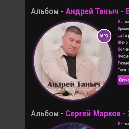
Альбом -
Андрей Таныч - 
Испо
Врем
Дата
Жанр
Кол-
Форм
Разм
Теги
:
Скача
Альбом -
Сергей Марков - 
Испо