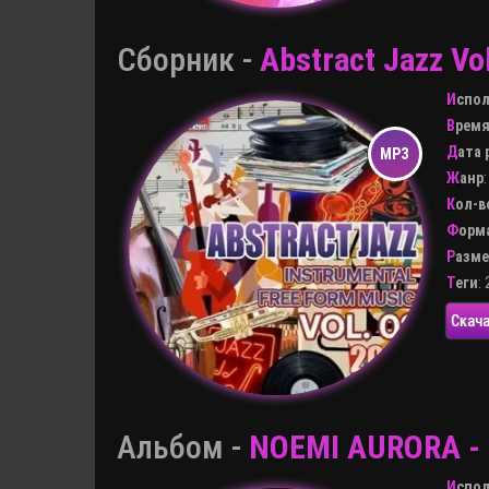
Сборник -
Abstract Jazz Vo
Испо
Врем
Дата
Жанр
Кол-
Форм
Разм
Теги
:
Скача
Альбом -
NOEMI AURORA - 
Испо