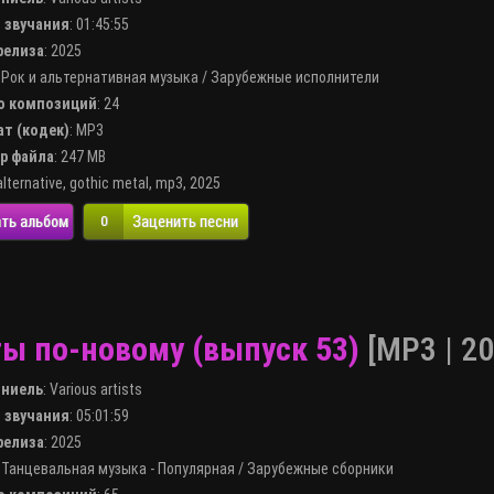
я звучания
: 01:45:55
 релиза
: 2025
:
Рок и альтернативная музыка
/
Зарубежные исполнители
во композиций
: 24
ат (кодек)
:
MP3
ер файла
: 247 MB
alternative
,
gothic metal
,
mp3
,
2025
ть альбом
Заценить песни
0
ы по-новому (выпуск 53)
[MP3 | 20
лниель
:
Various artists
я звучания
: 05:01:59
 релиза
: 2025
:
Танцевальная музыка - Популярная
/
Зарубежные сборники