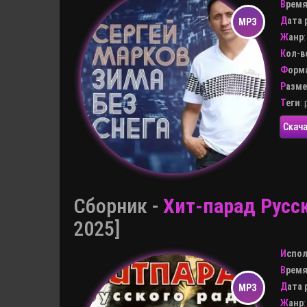
Врем
Дата
Жанр
Кол-
Форм
Разм
Теги
:
Скача
Сборник -
Хит-парад Русс
2025]
Испо
Врем
Дата
Жанр