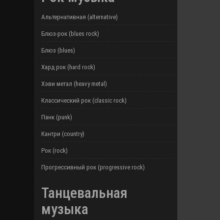
Альтернативная (alternative)
Блюз-рок (blues rock)
Блюз (blues)
Хард рок (hard rock)
Хэви метал (heavy metal)
Классический рок (classic rock)
Панк (punk)
Кантри (country)
Рок (rock)
Прогрессивный рок (progressive rock)
Танцевальная
музыка