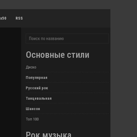
0x50
RSS
Основные стили
Диско
Популярная
Русский рок
Танцевальная
Шансон
Топ 100
Рок музыка