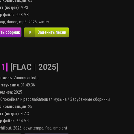
во композиций
: 65
ат (кодек)
:
MP3
ер файла
: 658 MB
pop
,
dance
,
mp3
,
2025
,
winter
ть сборник
Заценить песни
0
 1]
[FLAC | 2025]
лниель
:
Various artists
я звучания
: 01:49:36
 релиза
: 2025
:
Спокойная и расслабляющая музыка
/
Зарубежные сборники
во композиций
: 25
ат (кодек)
:
FLAC
ер файла
: 634 MB
chillout
,
2025
,
downtempo
,
flac
,
ambient