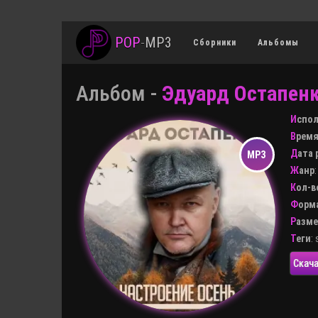
POP
-
MP3
Сборники
Альбомы
Альбом -
Эдуард Остапенк
Испо
Врем
Дата
Жанр
Кол-
Форм
Разм
Теги
:
Скача