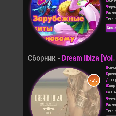
Кол-
Форм
Разм
Теги
:
Скача
Сборник -
Dream Ibiza [Vol.
Испо
Врем
Дата
Жанр
Кол-
Форм
Разм
Теги
: