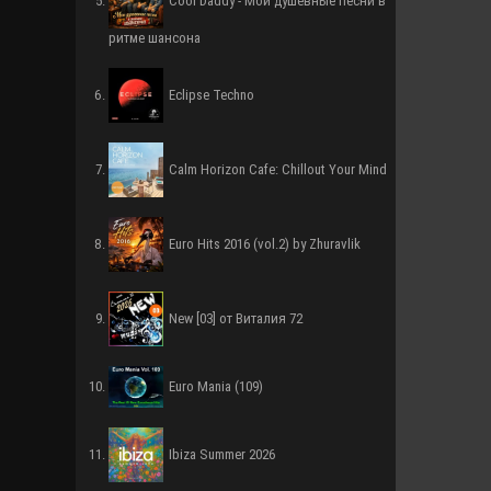
Cool Daddy - Мои душевные песни в
ритме шансона
Eclipse Techno
Calm Horizon Cafe: Chillout Your Mind
Euro Hits 2016 (vol.2) by Zhuravlik
New [03] от Виталия 72
Euro Mania (109)
Ibiza Summer 2026