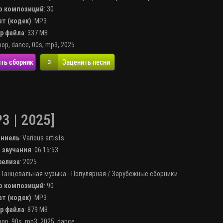
во композиций
: 30
ат (кодек)
:
MP3
ер файла
: 337 MB
pop
,
dance
,
00s
,
mp3
,
2025
ть сборник
Заценить песни
3
3 | 2025]
лниель
:
Various artists
я звучания
: 06:15:53
 релиза
: 2025
:
Танцевальная музыка - Популярная
/
Зарубежные сборники
во композиций
: 90
ат (кодек)
:
MP3
ер файла
: 879 MB
pop
,
90s
,
mp3
,
2025
,
dance