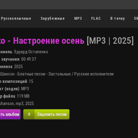
Русскоязычные
Зарубежные
MP3
FLAC
В тачку
5
о - Настроение осень
[MP3 | 2025]
лниель
:
Эдуард Остапенко
я звучания
: 00:49:37
 релиза
: 2025
:
Шансон - Блатные песни - Застольные
/
Русские исполнители
во композиций
: 15
ат (кодек)
:
MP3
ер файла
: 119 MB
shanson
,
mp3
,
2025
ть альбом
Заценить песни
0