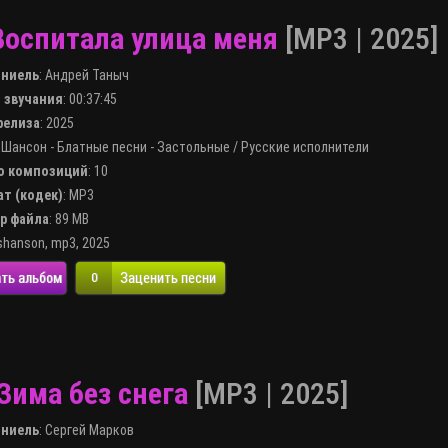
Воспитала улица меня
[MP3 | 2025]
лниель
:
Андрей Таныч
я звучания
: 00:37:45
 релиза
: 2025
:
Шансон - Блатные песни - Застольные
/
Русские исполнители
во композиций
: 10
ат (кодек)
:
MP3
ер файла
: 89 MB
shanson
,
mp3
,
2025
ть альбом
Заценить песни
0
Зима без снега
[MP3 | 2025]
лниель
:
Сергей Марков