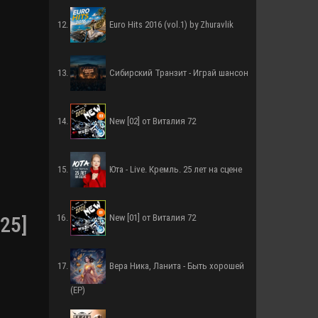
Euro Hits 2016 (vol.1) by Zhuravlik
Сибирский Транзит - Играй шансон
New [02] от Виталия 72
Юта - Live. Кремль. 25 лет на сцене
New [01] от Виталия 72
25]
Вера Ника, Ланита - Быть хорошей
(EP)