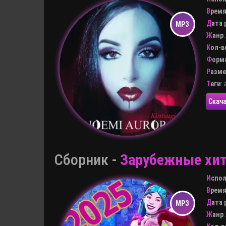
Врем
Дата
Жанр
Кол-
Форм
Разм
Теги
:
Скача
Сборник -
Зарубежные хит
Испо
Врем
Дата
Жанр