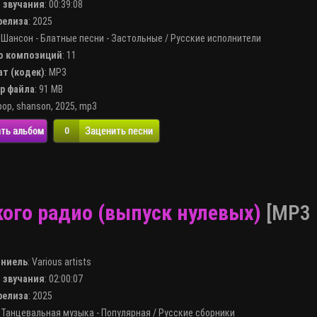
я звучания
: 00:39:08
 релиза
: 2025
:
Шансон - Блатные песни - Застольные
/
Русские исполнители
во композиций
: 11
ат (кодек)
:
MP3
ер файла
: 91 MB
pop
,
shanson
,
2025
,
mp3
ть альбом
Заценить песни
0
кого радио (выпуск нулевых)
[MP3 
лниель
:
Various artists
я звучания
: 02:00:07
 релиза
: 2025
:
Танцевальная музыка - Популярная
/
Русские сборники