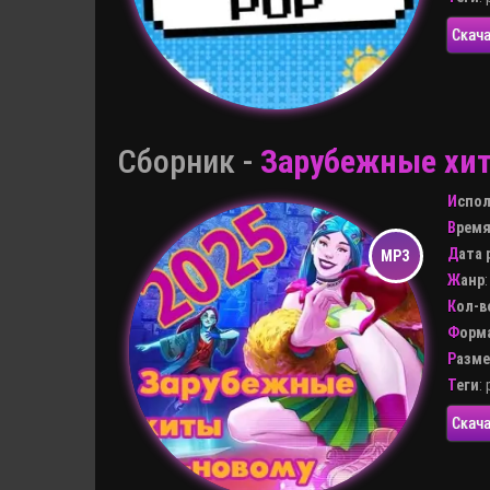
Скача
Сборник -
Зарубежные хит
Испо
Врем
Дата
Жанр
Кол-
Форм
Разм
Теги
:
Скача